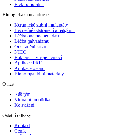
Elektromobilita
Biologická stomatologie
Keramické zubní implantáty
Bezpečné odstranění amalgámu
Léčba onemocnění dásní
Léčba galvanizmu
Odstranění kovu
NICO
Bakterie – zdroje nemocí
Aplikace PRF
Aplikace ozonu
Biokompatibilní materiály
O nás
Náš tým
Virtuální prohlídka
Ke stažení
Ostatní odkazy
Kontakt
Ceník