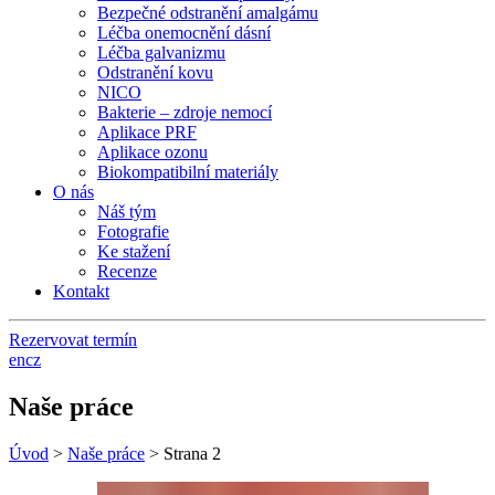
Bezpečné odstranění amalgámu
Léčba onemocnění dásní
Léčba galvanizmu
Odstranění kovu
NICO
Bakterie – zdroje nemocí
Aplikace PRF
Aplikace ozonu
Biokompatibilní materiály
O nás
Náš tým
Fotografie
Ke stažení
Recenze
Kontakt
Rezervovat termín
en
cz
Naše práce
Úvod
>
Naše práce
>
Strana 2