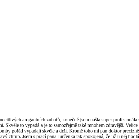
í necitlivých arogantních zubařů, konečně jsem našla super profesionála
. Skvěle to vypadá a je to samozřejmě také mnohem zdravější. Velice 
lomby pořád vypadají skvěle a drží. Kromě toho mi pan doktor precizně 
ý chrup. Jsem s prací pana Jurčenka tak spokojená, že už u něj hodlám 