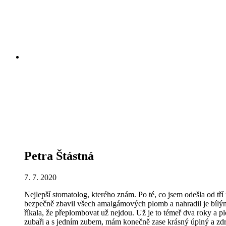
Petra Štástná
7. 7. 2020
Nejlepší stomatolog, kterého znám. Po té, co jsem odešla od tř
bezpečně zbavil všech amalgámových plomb a nahradil je bílými
říkala, že přeplombovat už nejdou. Už je to témeř dva roky a p
zubaři a s jedním zubem, mám konečně zase krásný úplný a zdrav