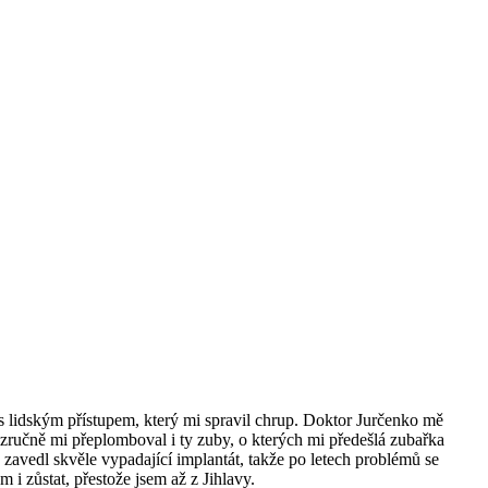
 s lidským přístupem, který mi spravil chrup. Doktor Jurčenko mě
zručně mi přeplomboval i ty zuby, o kterých mi předešlá zubařka
zavedl skvěle vypadající implantát, takže po letech problémů se
i zůstat, přestože jsem až z Jihlavy.